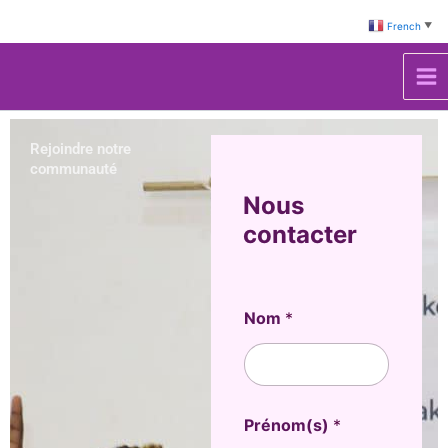
Aller
French
▼
au
contenu
Rejoindre notre
communauté
Nous
contacter
Nom
*
Prénom(s)
*