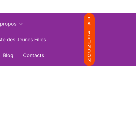
F
 propos
A
I
R
E
te des Jeunes Filles
U
N
D
Blog
Contacts
O
N